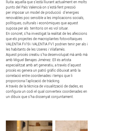
lluita: aquella que s’està lliurant actualment en molts
punts del País Valencià on s’està fent pressió
per imposar un model de producció d’energies
renovables poc sensible a les implicacions socials,
polítiques, culturals i econòmiques que aquest
suposa per als territoris on es vol situar.
En concret, s’ha investigat la realitat de les afeccions
que els projectes de macroplantes fotovoltaiques
VALENTIA FV19 i VALENTIA FV1 podrien tenir per als i
les habitants de les Useres i Vilafamés.
Aquest procés creatiu s’ha desenvolupat mà amb mà
amb Miguel Benajes Jiménez. Ell és artista
especialitzat amb art generatiu, a través d’aquest
procés es genera un patró gràfic dibuixat amb la
correlació entre coordenades i temps que li
proporciona l’aplicació de tràcking.
A través de la tècnica de visualització de dades, es
configura un codi el qual converteix coordenades en
un dibuix que s’ha dissenyat conjuntament.