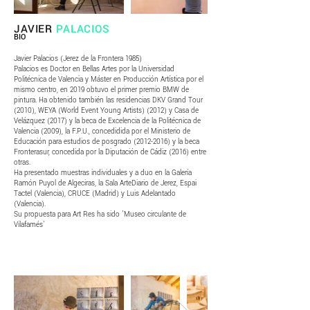
JAVIER
PALACIOS
BIO
Javier Palacios (Jerez de la Frontera 1985)
Palacios es Doctor en Bellas Artes por la Universidad
Politécnica de Valencia y Máster en Producción Artística por el
mismo centro, en 2019 obtuvo el primer premio BMW de
pintura. Ha obtenido también las residencias DKV Grand Tour
(2010), WEYA (World Event Young Artists) (2012) y Casa de
Velázquez (2017) y la beca de Excelencia de la Politécnica de
Valencia (2009), la F.P.U., concedidida por el Ministerio de
Educación para estudios de posgrado
(2012-2016)
y la beca
Fronterasur, concedida por la Diputación de Cádiz (2016) entre
otras.
Ha presentado muestras individuales y a duo en la Galería
Ramón Puyol de Algeciras, la Sala ArteDiario de Jerez, Espai
Tactel (Valencia), CRUCE (Madrid) y Luis Adelantado
(Valencia).
Su propuesta para Art Res ha sido 'Museo circulante de
Vilafamés’