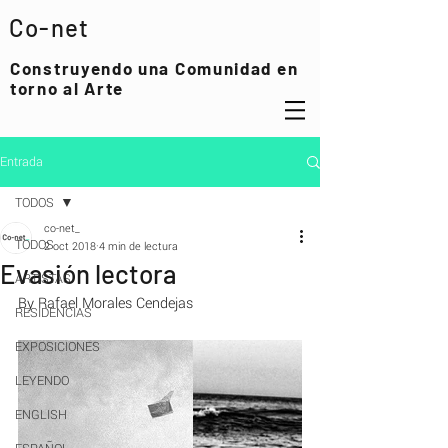
Co-net
Construyendo una Comunidad en
torno al Arte
Entrada
TODOS
co-net_
TODOS
2 oct 2018
4 min de lectura
Evasión lectora
ARTISTAS
By Rafael Morales Cendejas
RESIDENCIAS
EXPOSICIONES
LEYENDO
ENGLISH